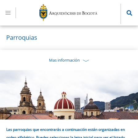
Pasar
al
contenido
principal
Parroquias
Mas información
Las parroquias que encontrarás a continuación están organizadas en
orden alfabético. Puedes seleccionar la letra inicial para ver el listado