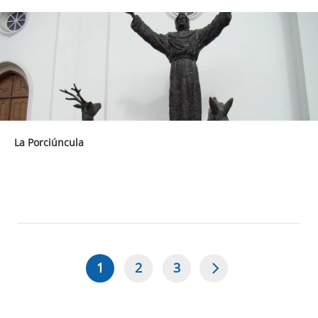
La Porciúncula
1
2
3
Página
Page
Page
Paginación
actual