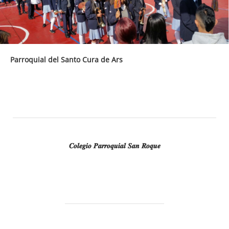
Parroquial del Santo Cura de Ars
𝑪𝒐𝒍𝒆𝒈𝒊𝒐 𝑷𝒂𝒓𝒓𝒐𝒒𝒖𝒊𝒂𝒍 𝑺𝒂𝒏 𝑹𝒐𝒒𝒖𝒆