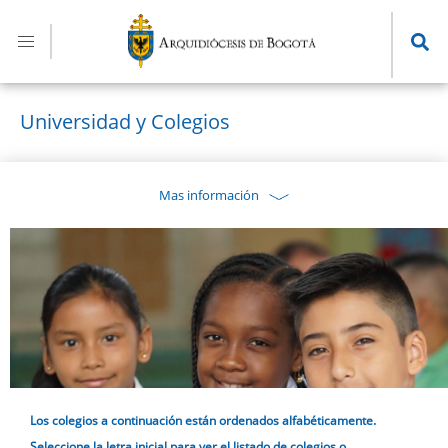
Pasar
al
contenido
principal
Universidad y Colegios
Mas información
Los colegios a continuación están ordenados alfabéticamente.
Seleccione la letra inicial para ver el listado de colegios o