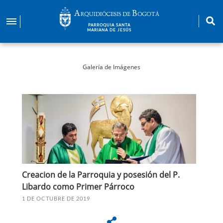
Pasar
al
PARROQUIA SANTA
contenido
MARIANA DE JESÚS
principal
Galería de Imágenes
Creacion de la Parroquia y posesión del P.
Libardo como Primer Párroco
1 DE OCTUBRE DE 2019