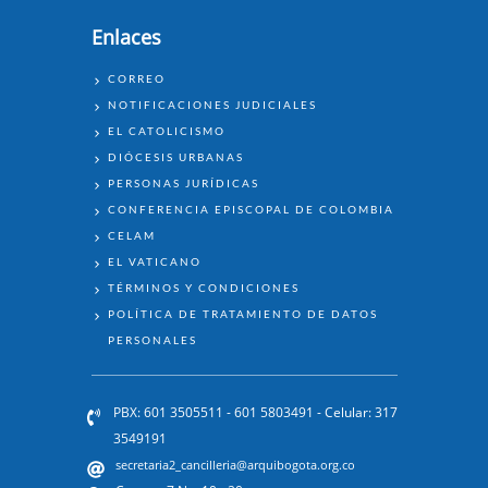
Enlaces
ENLACES
CORREO
NOTIFICACIONES JUDICIALES
EL CATOLICISMO
DIÓCESIS URBANAS
PERSONAS JURÍDICAS
CONFERENCIA EPISCOPAL DE COLOMBIA
CELAM
EL VATICANO
TÉRMINOS Y CONDICIONES
POLÍTICA DE TRATAMIENTO DE DATOS
PERSONALES
PBX: 601 3505511 - 601 5803491 - Celular: 317
3549191
secretaria2_cancilleria@arquibogota.org.co