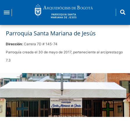
Pasar
al
PARROQUIA SANTA
contenido
MARIANA DE JESÚS
principal
Parroquia Santa Mariana de Jesús
Dirección:
Carrera 7D # 145-74
Parroquia creada el 30 de mayo de 2017, perteneciente al arciprestazgo
7.3