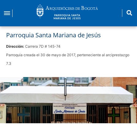
Pasar
al
PARROQUIA SANTA
contenido
MARIANA DE JESÚS
principal
Parroquia Santa Mariana de Jesús
Dirección:
Carrera 7D # 145-74
Parroquia creada el 30 de mayo de 2017, perteneciente al arciprestazgo
7.3