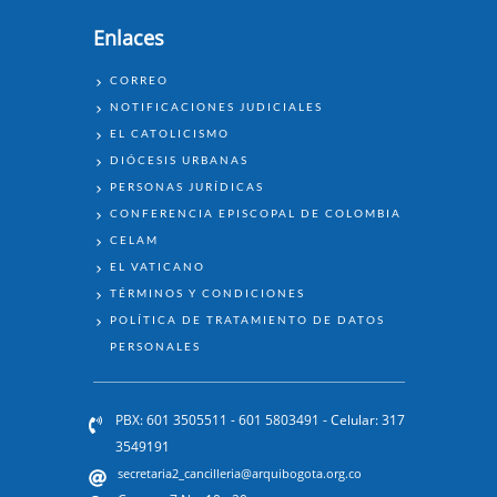
Enlaces
ENLACES
CORREO
NOTIFICACIONES JUDICIALES
EL CATOLICISMO
DIÓCESIS URBANAS
PERSONAS JURÍDICAS
CONFERENCIA EPISCOPAL DE COLOMBIA
CELAM
EL VATICANO
TÉRMINOS Y CONDICIONES
POLÍTICA DE TRATAMIENTO DE DATOS
PERSONALES
PBX: 601 3505511 - 601 5803491 - Celular: 317
3549191
secretaria2_cancilleria@arquibogota.org.co